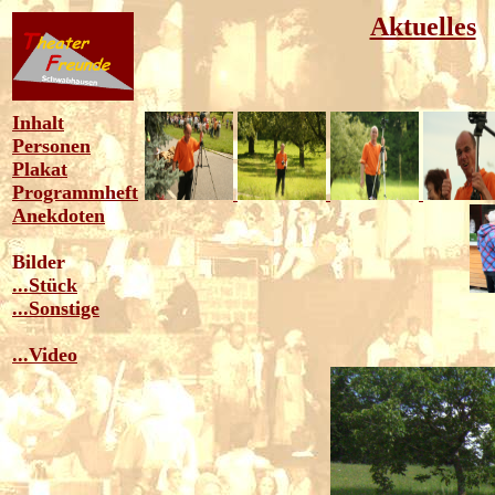
Aktuelles
Inhalt
Personen
Plakat
Programmheft
Anekdoten
Bilder
...Stück
...Sonstige
...Video