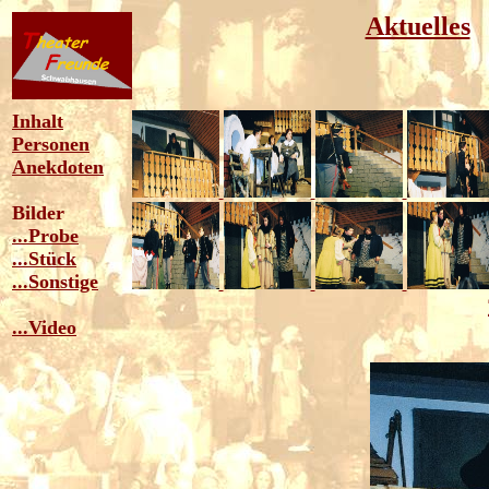
Aktuelles
Inhalt
Personen
Anekdoten
Bilder
...Probe
...Stück
...Sonstige
...Video