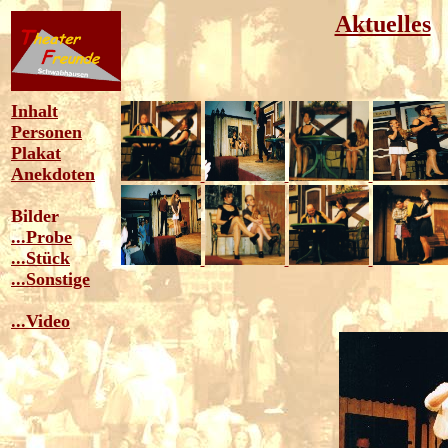
Aktuelles
Inhalt
Personen
Plakat
Anekdoten
Bilder
...Probe
...Stück
...Sonstige
...Video