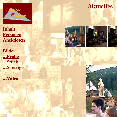
Aktuelles
Inhalt
Personen
Anekdoten
Bilder
...Probe
...Stück
...Sonstige
...Video